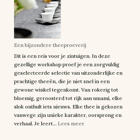
Perfect
Cup
of
Tea
and
Een bijzondere theeproeverij
Taste
Dit is een reis voor je zintuigen. In deze
the
gezellige workshop proef je een zorgvuldig
Differen
geselecteerde selectie van uitzonderlijke en
prachtige theeën, die je niet snel in een
gewone winkel tegenkomt. Van rokerig tot
bloemig, geroosterd tot rijk aan umami, elke
slok onthult iets nieuws. Elke thee is gekozen
vanwege zijn unieke karakter, oorsprong en
:
verhaal. Je leert…
Lees meer
A